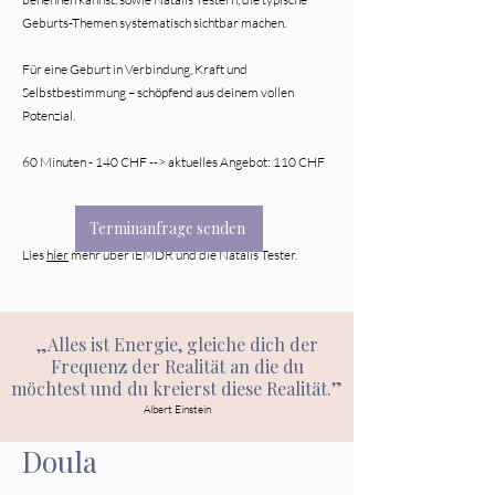
Geburts-Themen systematisch sichtbar machen.
Für eine Geburt in Verbindung, Kraft und
Selbstbestimmung – schöpfend aus deinem vollen
Potenzial.
60 Minuten - 140 CHF --> aktuelles Angebot: 110 CHF
Terminanfrage senden
Lies
hier
mehr über iEMDR und die Natalis Tester.
„Alles ist Energie, gleiche dich der
Frequenz der Realität an die du
möchtest und du kreierst diese Realität.”
Albert Einstein
Doula