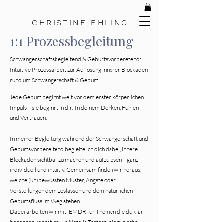
C H R I S T I N E
E H L I N G
1:1 Prozessbegleitung
Schwangerschaftsbegleitend & Geburtsvorberetend:
Intuitive Prozessarbeit zur Auflösung innerer Blockaden
rund um Schwangerschaft & Geburt
Jede Geburt beginnt weit vor dem ersten körperlichen
Impuls – sie beginnt in dir. In deinem Denken, Fühlen
und Vertrauen.
In meiner Begleitung während der Schwangerschaft und
Geburtsvorbereitend begleite ich dich dabei, innere
Blockaden sichtbar zu machen und aufzulösen – ganz
individuell und intuitiv. Gemeinsam finden wir heraus,
welche (un)bewussten Muster, Ängste oder
Vorstellungen dem Loslassen und dem natürlichen
Geburtsfluss im Weg stehen.
Dabei arbeiten wir mit iEMDR für Themen die du klar
benennen kannst, sowie Natalis Testern, die typische