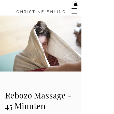
C H R I S T I N E
E H L I N G
Rebozo Massage -
45 Minuten