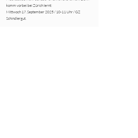
komm vorbei bei Zürich lernt:
Mittwoch 17. September 2025 / 10-11 Uhr / GZ
Schindlergut.
Trag dich hier ein um den Start der Anmeldung nicht zu
verpassen!
Für dich - direkt in dein Postfach
Email
*