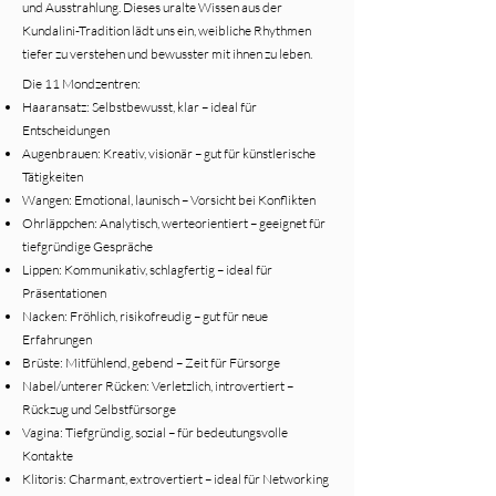
und Ausstrahlung. Dieses uralte Wissen aus der
Kundalini-Tradition lädt uns ein, weibliche Rhythmen
tiefer zu verstehen und bewusster mit ihnen zu leben.
Die 11 Mondzentren:​
Haaransatz: Selbstbewusst, klar – ideal für
Entscheidungen
Augenbrauen: Kreativ, visionär – gut für künstlerische
Tätigkeiten
Wangen: Emotional, launisch – Vorsicht bei Konflikten
Ohrläppchen: Analytisch, werteorientiert – geeignet für
tiefgründige Gespräche
Lippen: Kommunikativ, schlagfertig – ideal für
Präsentationen
Nacken: Fröhlich, risikofreudig – gut für neue
Erfahrungen
Brüste: Mitfühlend, gebend – Zeit für Fürsorge
Nabel/unterer Rücken: Verletzlich, introvertiert –
Rückzug und Selbstfürsorge
Vagina: Tiefgründig, sozial – für bedeutungsvolle
Kontakte
Klitoris: Charmant, extrovertiert – ideal für Networking