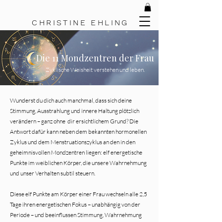
C H R I S T I N E
E H L I N G
Die 11 Mondzentren der Frau
Zyklische Weisheit verstehen und leben.
Wunderst du dich auch manchmal, dass sich deine
Stimmung, Ausstrahlung und innere Haltung plötzlich
verändern – ganz ohne dir ersichtlichem Grund? Die
Antwort dafür kann neben dem bekannten hormonellen
Zyklus und dem Menstruationszyklus an den in den
geheimnisvollen Mondzentren liegen: elf energetische
Punkte im weiblichen Körper, die unsere Wahrnehmung
und unser Verhalten subtil steuern.
Diese elf Punkte am Körper einer Frau wechseln alle 2,5
Tage ihren energetischen Fokus – unabhängig von der
Periode – und beeinflussen Stimmung, Wahrnehmung